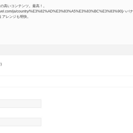
トップページ
質の高いコンテンツ。最高！。
s://iqvel.com/ja/country/%E3%82%AD%E3%83%A5%E3%83%BC%E3%83%9
薦 アレンジも明快。
グルメ
観光
)
ショップガイド
お問い合わせ
サイトマップ