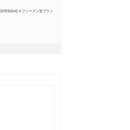
0]ハバナ旧市街[/url] オフシーズン型プラン