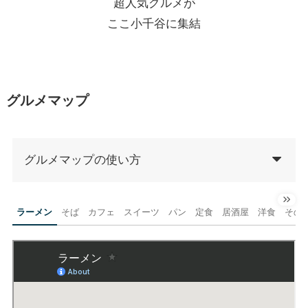
超人気グルメが
トップページ
ここ小千谷に集結
グルメ
グルメマップ
観光
グルメマップの使い方
ショップガイド
ラーメン
そば
カフェ
スイーツ
パン
定食
居酒屋
洋食
その
お問い合わせ
サイトマップ